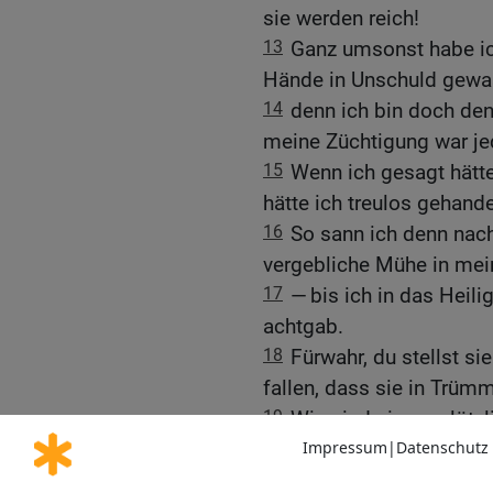
sie werden reich!
13
Ganz umsonst habe ic
Hände in Unschuld gewa
14
denn ich bin doch de
meine Züchtigung war j
15
Wenn ich gesagt hätte
hätte ich treulos gehand
16
So sann ich denn nach
vergebliche Mühe in me
17
— bis ich in das Heil
achtgab.
18
Fürwahr, du stellst si
fallen, dass sie in Trüm
19
Wie sind sie so plötz
untergegangen und habe
20
Wie man einen Traum