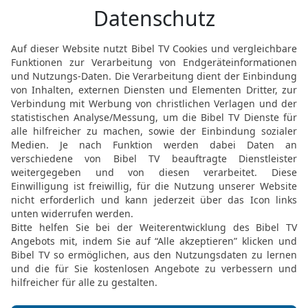
wirst du, o Herr, wenn d
21
Als mein Herz verbitt
Stechen fühlte,
22
da war ich töricht und
ein Vieh gegen dich.
23
Und dennoch bleibe ich
meiner rechten Hand.
24
Du leitest mich nach
Herrlichkeit auf!
25
Wen habe ich im Himm
ich nichts auf Erden!
26
Wenn mir auch Leib un
ewiglich meines Herzens
27
Denn siehe, die fern v
vertilgst alle, die dir hu
28
Mir aber ist die Nähe