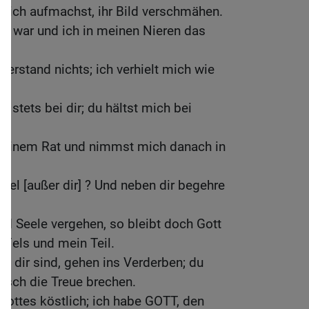
u dich aufmachst, ihr Bild verschmähen.
ert war und ich in meinen Nieren das
 verstand nichts; ich verhielt mich wie
 stets bei dir; du hältst mich bei
 deinem Rat und nimmst mich danach in
el [außer dir] ? Und neben dir begehre
d Seele vergehen, so bleibt doch Gott
 Fels und mein Teil.
on dir sind, gehen ins Verderben; du
rerisch die Treue brechen.
 Gottes köstlich; ich habe GOTT, den