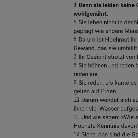
4
Denn sie leiden keine Q
wohlgenährt.
5
Sie leben nicht in der 
geplagt wie andere Men
6
Darum ist Hochmut ihr
Gewand, das sie umhüllt
7
Ihr Gesicht strotzt von F
8
Sie höhnen und reden 
reden sie.
9
Sie reden, als käme e
gelten auf Erden.
10
Darum wendet sich auc
ihnen viel Wasser aufge
11
Und sie sagen: »Wie s
Höchste Kenntnis davon
12
Siehe, das sind die G