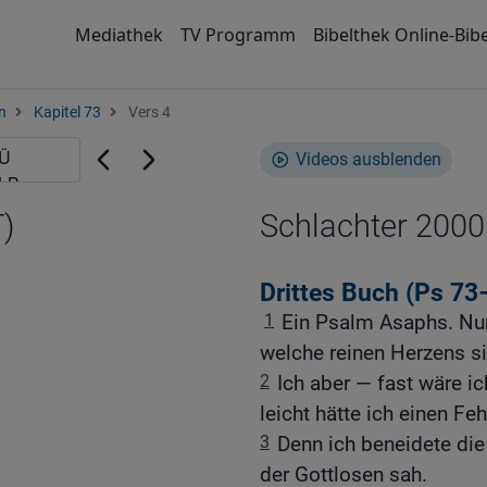
Mediathek
TV Programm
Bibelthek Online-Bibe
n
Kapitel 73
Vers 4
Videos ausblenden
)
Schlachter 2000
Drittes Buch (Ps 73
1
Ein Psalm Asaphs. Nur 
welche reinen Herzens si
2
Ich aber — fast wäre i
leicht hätte ich einen Fehl
3
Denn ich beneidete di
der Gottlosen sah.