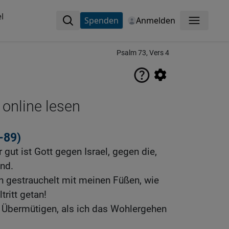
l
Spenden
Anmelden
Menü
Psalm 73, Vers 4
 online lesen
–89)
gut ist Gott gegen Israel, gegen die,
nd.
ch gestrauchelt mit meinen Füßen, wie
tritt getan!
e Übermütigen, als ich das Wohlergehen