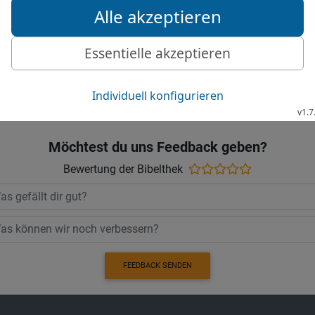
Herrn, zu meiner Zufluch
verkünden.
© 2000 Genfer Bibelgesellschaft
Möchtest du uns Feedback geben?
Bewertung der Bibelthek
FEEDBACK SENDEN