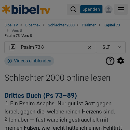
Spenden
Me
Bibel TV
Bibelthek
Schlachter 2000
Psalmen
Kapitel 73
Vers 8
Psalm 73, Vers 8
Videos einblenden
Schlachter 2000 online lesen
Drittes Buch (Ps 73–89)
1
Ein Psalm Asaphs. Nur gut ist Gott gegen
Israel, gegen die, welche reinen Herzens sind.
2
Ich aber — fast wäre ich gestrauchelt mit
meinen Füßen, wie leicht hätte ich einen Fehltritt