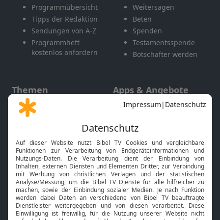
Programmübersicht
Weitersagen
Tipps der Redaktion
Beten
Sendungen von A-Z
Spenden
Programmheft
Testamentsspende
kostenlos anfordern
Botschafter werden
Themen
Apps & Angebote
Gott und Bibel erklärt
Newsletter
Feiertage
Mobile App
Interviews
Kids App
Neuigkeiten
Smart TV
HbbTV
Bibelthek Online-Bibel
Nächster Gottesdienst
Bibel TV
Service