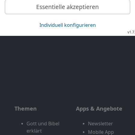
Exklusiv
Bibel TV Impuls
Genres
EchtJetzt
Alle Sendungen
MeinGottesdienst
Letzte Chance
Themen
Apps & Angebote
Gott und Bibel
Newsletter
erklärt
Mobile App