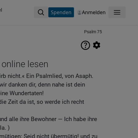
l
Spenden
Anmelden
Menü
Psalm 75
 online lesen
rb nicht.« Ein Psalmlied, von Asaph.
 wir danken dir, denn nahe ist dein
ine Wundertaten!
ie Zeit da ist, so werde ich recht
d alle ihre Bewohner — Ich habe ihre
la. )
mütigen: Seid nicht übermütig! und zu