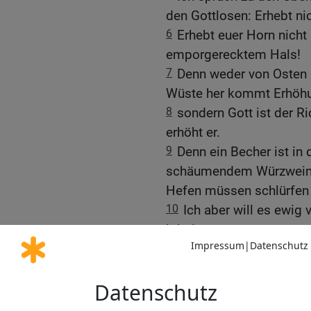
den Gottlosen: Erhebt ni
6
Erhebt euer Horn nicht 
emporgerecktem Hals!
7
Denn weder von Osten 
Wüste her kommt Erhöh
8
sondern Gott ist der Ri
erhöht er.
9
Denn ein Becher ist in
schäumendem Würzwein; 
Hefen müssen schlürfen u
10
Ich aber will es ewig
lobsingen.
11
Und alle Hörner der Go
Hörner des Gerechten so
© 2000 Genfer Bibelgesellschaft