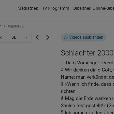
Mediathek
TV Programm
Bibelthek Online-Bibe
n
Kapitel 75
Videos ausblenden
Schlachter 2000
1
Dem Vorsänger. »Verdi
2
Wir danken dir, o Gott,
Name; man verkündet de
3
»Wenn ich finde, dass d
richten.
4
Mag die Erde wanken un
Säulen fest gestellt!« (Se
5
Ich sprach zu den Über