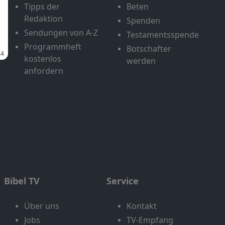
Tipps der
Beten
Redaktion
Spenden
Sendungen von A-Z
Testamentsspende
Programmheft
Botschafter
kostenlos
werden
anfordern
Bibel TV
Service
Über uns
Kontakt
Jobs
TV-Empfang