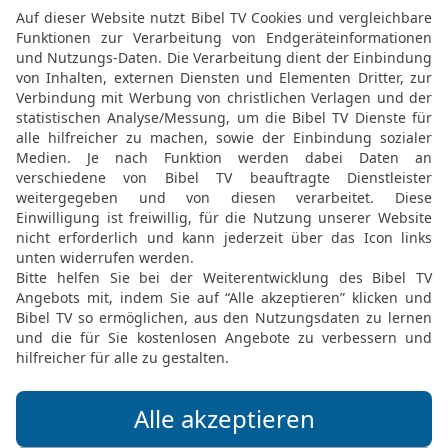
Möchtest du uns Feedback geben?
Bewertung der Bibelthek
FEEDBACK SENDEN
Mediathek
Livestream
Mehr entdecken
Bibel TV