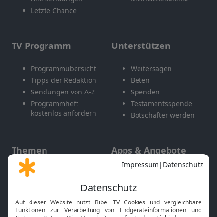
Letzte Chance
TV Programm
Unterstützen
Programmübersicht
Weitersagen
Tipps der Redaktion
Beten
Sendungen von A-Z
Spenden
Programmheft
Testamentsspende
kostenlos anfordern
Botschafter werden
Themen
Apps & Angebote
Gott und Bibel erklärt
Newsletter
Feiertage
Mobile App
Interviews
Kids App
Neuigkeiten
Smart TV