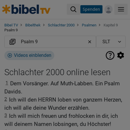
Spenden
Me
Bibel TV
Bibelthek
Schlachter 2000
Psalmen
Kapitel 9
Psalm 9
Videos einblenden
Schlachter 2000 online lesen
1
Dem Vorsänger. Auf Muth-Labben. Ein Psalm
Davids.
2
Ich will den HERRN loben von ganzem Herzen,
ich will alle deine Wunder erzählen.
3
Ich will mich freuen und frohlocken in dir, ich
will deinem Namen lobsingen, du Höchster!