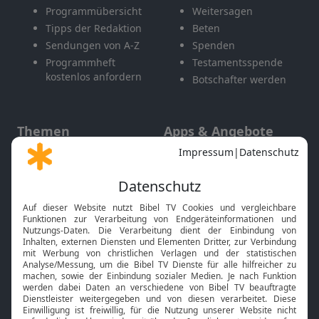
Programmübersicht
Weitersagen
Tipps der Redaktion
Beten
Sendungen von A-Z
Spenden
Programmheft
Testamentsspende
kostenlos anfordern
Botschafter werden
Themen
Apps & Angebote
Gott und Bibel erklärt
Newsletter
Feiertage
Mobile App
Interviews
Kids App
Neuigkeiten
Smart TV
HbbTV
Bibelthek Online-Bibel
Nächster Gottesdienst