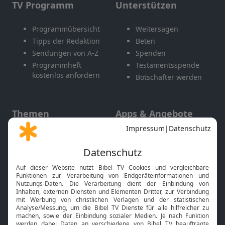
TV Programm
Unterstützen
Programmübersicht
Weitersagen
Tipps der Redaktion
Beten
Sendungen von A-Z
Spenden
Programmheft
Testamentsspende
kostenlos anfordern
Botschafter werden
Themen
Apps & Angebote
Gott und Bibel erklärt
Newsletter
Feiertage
Mobile App
Interviews
Kids App
Neuigkeiten
Smart TV
HbbTV
Bibelthek Online-Bibel
Nächster Gottesdienst