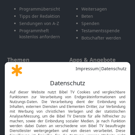
Programmübersicht
Weitersagen
Tipps der Redaktion
Beten
Sendungen von A-Z
Spenden
Programmheft
Testamentsspende
kostenlos anfordern
Botschafter werden
Themen
Apps & Angebote
Gott und Bibel erklärt
Newsletter
Feiertage
Mobile App
Interviews
Kids App
Neuigkeiten
Smart TV
HbbTV
Bibelthek Online-Bibel
Nächster Gottesdienst