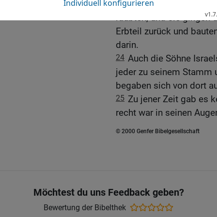
nahmen nach ihrer Zahl v
raubten, und sie gingen 
Erbteil zurück und baute
darin.
24
Auch die Söhne Israel
jeder zu seinem Stamm u
begaben sich von dort au
25
Zu jener Zeit gab es ke
recht war in seinen Auge
© 2000 Genfer Bibelgesellschaft
Möchtest du uns Feedback geben?
Bewertung der Bibelthek