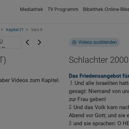
Mediathek
TV Programm
Bibelthek Online-Bibe
Kapitel 21
Vers 9
Videos ausblenden
T)
Schlachter 2000
Das Friedensangebot fü
aber Videos zum Kapitel.
1
Und alle Israeliten ha
gesagt: Niemand von uns
zur Frau geben!
2
Und das Volk kam nach
Abend vor Gott; und sie 
3
und sie sprachen: O HE