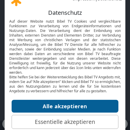
Gott und Bibel erklärt
Newsletter
Feiertage
Mobile App
Interviews
Kids App
Neuigkeiten
Smart TV
HbbTV
Bibelthek Online-Bibel
Nächster Gottesdienst
Bibel TV
Service
Über uns
Kontakt
Jobs
TV-Empfang
Presse
FAQ
Mediadaten
bibeltv.de:
Impressum
Datenschutz