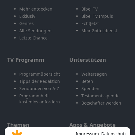
Mehr entdecken
Bibel TV
Exklusiv
Bibel TV Impuls
Genres
EchtJetzt
Alle Sendungen
MeinGottesdienst
Letzte Chance
TV Programm
Unterstützen
Programmübersicht
Weitersagen
Tipps der Redaktion
Beten
Sendungen von A-Z
Spenden
Programmheft
Testamentsspende
kostenlos anfordern
Botschafter werden
Themen
Apps & Angebote