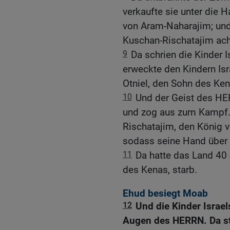
verkaufte sie unter die
von Aram-Naharajim; und
Kuschan-Rischatajim ach
9
Da schrien die Kinder
erweckte den Kindern Isra
Otniel, den Sohn des Ken
10
Und der Geist des HER
und zog aus zum Kampf.
Rischatajim, den König 
sodass seine Hand über
11
Da hatte das Land 40 
des Kenas, starb.
Ehud besiegt Moab
12
Und die Kinder Israel
Augen des HERRN. Da st