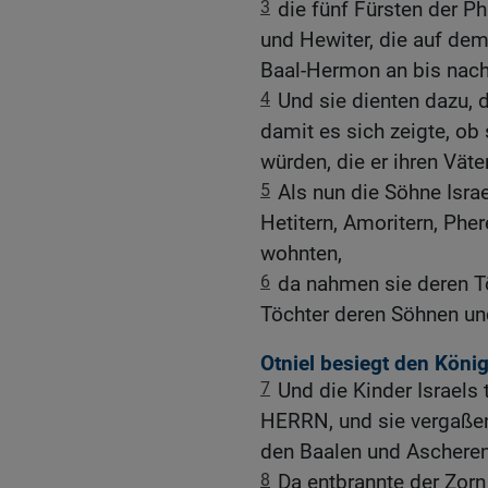
3
die fünf Fürsten der Ph
und Hewiter, die auf de
Baal-Hermon an bis nac
4
Und sie dienten dazu, d
damit es sich zeigte, o
würden, die er ihren Vät
5
Als nun die Söhne Israe
Hetitern, Amoritern, Pher
wohnten,
6
da nahmen sie deren T
Töchter deren Söhnen und
Otniel besiegt den Kön
7
Und die Kinder Israels
HERRN, und sie vergaßen
den Baalen und Ascheren
8
Da entbrannte der Zorn