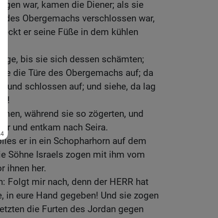
ngen war, kamen die Diener; als sie
re des Obergemachs verschlossen war,
deckt er seine Füße in dem kühlen
ange, bis sie sich dessen schämten;
te die Türe des Obergemachs auf; da
 und schlossen auf; und siehe, da lag
en!
men, während sie so zögerten, und
ber und entkam nach Seira.
lies er in ein Schopharhorn auf dem
ie Söhne Israels zogen mit ihm vom
r ihnen her.
n: Folgt mir nach, denn der HERR hat
e, in eure Hand gegeben! Und sie zogen
etzten die Furten des Jordan gegen