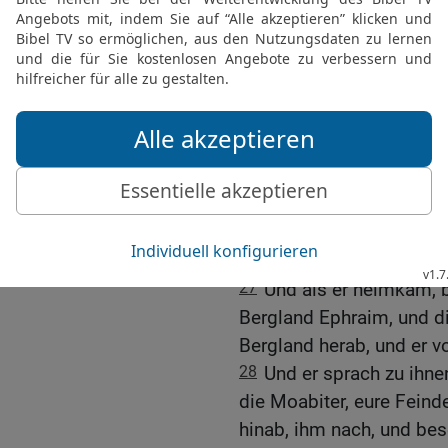
24
Als er nun hinausgega
aber sahen, dass die Tü
sprachen sie: Gewiss be
Gemach!
25
Und sie warteten so l
und siehe, niemand mach
nahmen sie den Schlüssel
ihr Herr tot auf dem Bod
26
Ehud aber war entkom
ging an den Götzen vorü
27
Und als er heimkam, b
Bergland Ephraim, und d
Bergland herab, und er vo
28
Und er sprach zu ihne
die Moabiter, eure Feind
hinab, ihm nach, und bes