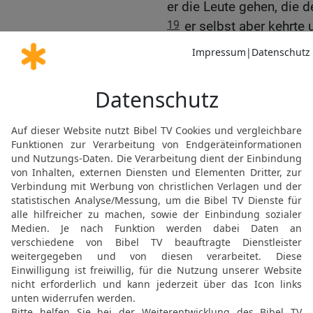
er die Leute gehen, die d
19
er selbst aber kehrte
und sprach zu dem König:
Geheimes zu sagen! Er ab
ihn her standen, gingen 
20
Da kam Ehud zu ihm hi
Obergemach, das für ihn
Ein Wort Gottes habe ich
auf.
21
Ehud aber griff mit s
Schwert von seiner recht
22
und es fuhr auch der G
schloss sich um die Klin
seinem Bauch, sodass es
23
Danach ging Ehud hina
des Obergemachs hinter s