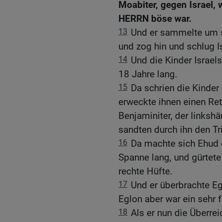
Moabiter, gegen Israel, 
HERRN böse war.
13
Und er sammelte um s
und zog hin und schlug I
14
Und die Kinder Israel
18 Jahre lang.
15
Da schrien die Kinde
erweckte ihnen einen Ret
Benjaminiter, der linkshä
sandten durch ihn den Tr
16
Da machte sich Ehud 
Spanne lang, und gürtet
rechte Hüfte.
17
Und er überbrachte E
Eglon aber war ein sehr 
18
Als er nun die Überrei