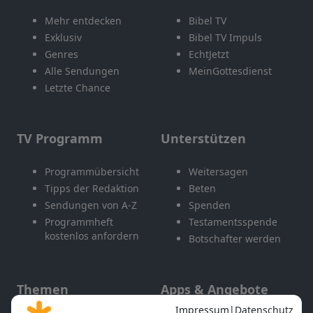
Mehr entdecken
Bibel TV
Exklusiv
Bibel TV Impuls
Genres
EchtJetzt
Alle Sendungen
MeinGottesdienst
Letzte Chance
TV Programm
Unterstützen
Programmübersicht
Weitersagen
Tipps der Redaktion
Beten
Sendungen von A-Z
Spenden
Programmheft
Testamentsspende
kostenlos anfordern
Botschafter werden
Themen
Apps & Angebote