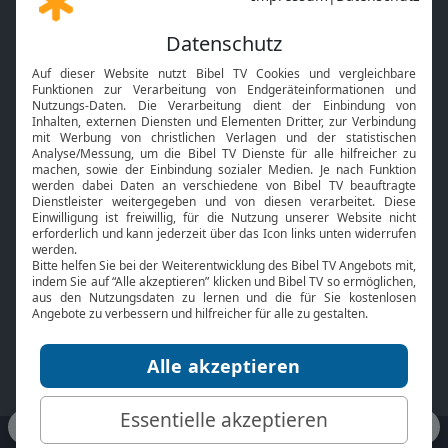
Gott und Bibel erklärt
Newsletter
Feiertage
Mobile App
Interviews
Kids App
Neuigkeiten
Smart TV
HbbTV
Bibelthek Online-Bibel
Nächster Gottesdienst
Bibel TV
Service
Über uns
Kontakt
Jobs
TV-Empfang
Presse
FAQ
Mediadaten
bibeltv.de:
Impressum
Datenschutz