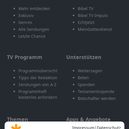
Mehr entdecken
Bibel TV
Exklusiv
Bibel TV Impuls
Genres
EchtJetzt
Alle Sendungen
MeinGottesdienst
Letzte Chance
TV Programm
Unterstützen
Programmübersicht
Weitersagen
Tipps der Redaktion
Beten
Sendungen von A-Z
Spenden
Programmheft
Testamentsspende
kostenlos anfordern
Botschafter werden
Themen
Apps & Angebote