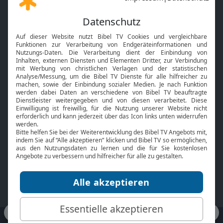
Gott und Bibel erklärt
Newsletter
Feiertage
Mobile App
Interviews
Kids App
Neuigkeiten
Smart TV
HbbTV
Bibelthek Online-Bibel
Nächster Gottesdienst
Bibel TV
Service
Über uns
Kontakt
Jobs
TV-Empfang
Presse
FAQ
Mediadaten
bibeltv.de:
Impressum
Datenschutz