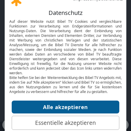
Gott und Bibel erklärt
Newsletter
Feiertage
Mobile App
Interviews
Kids App
Neuigkeiten
Smart TV
HbbTV
Bibelthek Online-Bibel
Nächster Gottesdienst
Bibel TV
Service
Über uns
Kontakt
Jobs
TV-Empfang
Presse
FAQ
Mediadaten
bibeltv.de:
Impressum
Datenschutz