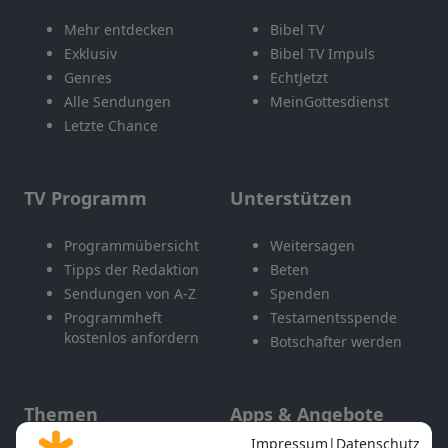
Mehr entdecken
Bibel TV
Exklusiv
Bibel TV Impuls
Genres
EchtJetzt
Alle Sendungen
MeinGottesdienst
Letzte Chance
TV Programm
Unterstützen
Programmübersicht
Weitersagen
Tipps der Redaktion
Beten
Sendungen von A-Z
Spenden
Programmheft
Testamentsspende
kostenlos anfordern
Botschafter werden
Themen
Apps & Angebote