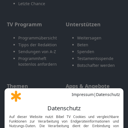
Letzte Chance
TV Programm
Unterstützen
Programmübersicht
Weitersagen
Tipps der Redaktion
Beten
Sendungen von A-Z
Spenden
Programmheft
Testamentsspende
kostenlos anfordern
Botschafter werden
Themen
Apps & Angebote
Gott und Bibel erklärt
Newsletter
Feiertage
Mobile App
Interviews
Kids App
Neuigkeiten
Smart TV
HbbTV