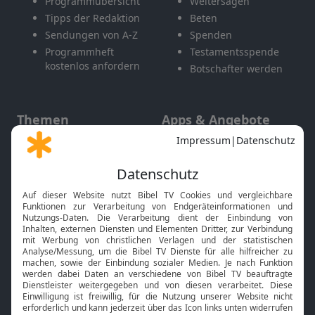
Programmübersicht
Weitersagen
Tipps der Redaktion
Beten
Sendungen von A-Z
Spenden
Programmheft
Testamentsspende
kostenlos anfordern
Botschafter werden
Themen
Apps & Angebote
Gott und Bibel erklärt
Newsletter
Feiertage
Mobile App
Interviews
Kids App
Neuigkeiten
Smart TV
HbbTV
Bibelthek Online-Bibel
Nächster Gottesdienst
Bibel TV
Service