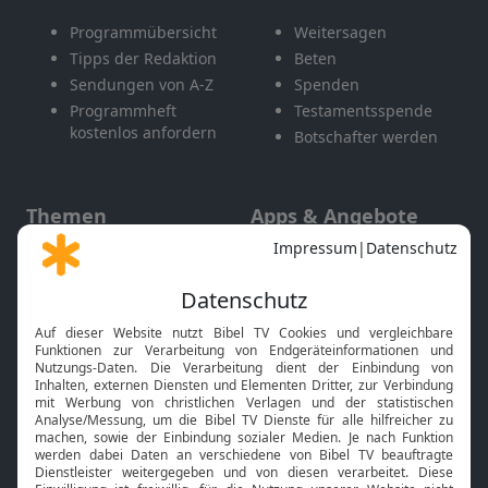
Programmübersicht
Weitersagen
Tipps der Redaktion
Beten
Sendungen von A-Z
Spenden
Programmheft
Testamentsspende
kostenlos anfordern
Botschafter werden
Themen
Apps & Angebote
Gott und Bibel erklärt
Newsletter
Feiertage
Mobile App
Interviews
Kids App
Neuigkeiten
Smart TV
HbbTV
Bibelthek Online-Bibel
Nächster Gottesdienst