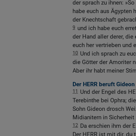
der sprach zu ihnen: »So 
habe euch aus Ägypten 
der Knechtschaft gebrach
9
und ich habe euch erre
der Hand aller derer, die
euch her vertrieben und 
10
Und ich sprach zu euch
die Götter der Amoriter n
Aber ihr habt meiner Sti
Der HERR beruft Gideon
11
Und der Engel des HE
Terebinthe bei Ophra; di
Sohn Gideon drosch Weize
Midianitern in Sicherheit
12
Da erschien ihm der 
Der HERR ist mit dir, du 