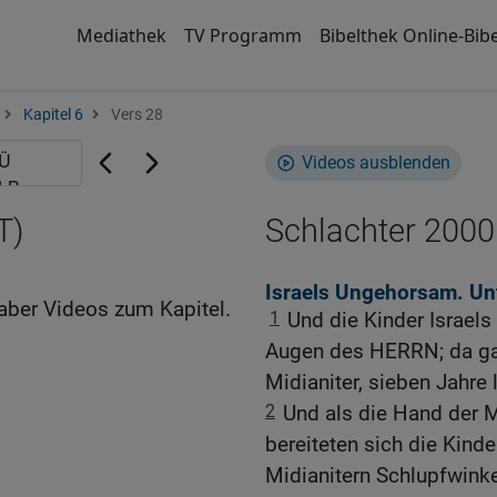
Mediathek
TV Programm
Bibelthek Online-Bibe
Kapitel 6
Vers 28
Videos ausblenden
T)
Schlachter 2000
Israels Ungehorsam. Un
aber Videos zum Kapitel.
1
Und die Kinder Israels
Augen des HERRN; da ga
Midianiter, sieben Jahre 
2
Und als die Hand der Mi
bereiteten sich die Kind
Midianitern Schlupfwinke