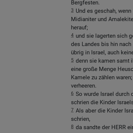
Bergfesten.
3
Und es geschah, wenn I
Midianiter und Amalekit
herauf;
4
und sie lagerten sich 
des Landes bis hin nach
übrig in Israel, auch kei
5
denn sie kamen samt ih
eine große Menge Heusch
Kamele zu zählen waren; 
verheeren.
6
So wurde Israel durch 
schrien die Kinder Isra
7
Als aber die Kinder I
schrien,
8
da sandte der HERR ein