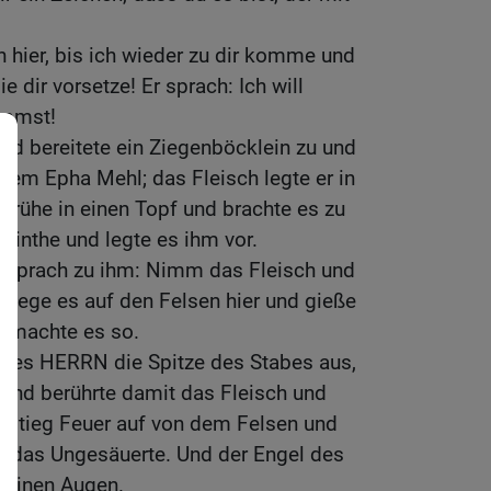
 hier, bis ich wieder zu dir komme und
 dir vorsetze! Er sprach: Ich will
ommst!
nd bereitete ein Ziegenböcklein zu und
nem Epha Mehl; das Fleisch legte er in
Brühe in einen Topf und brachte es zu
ebinthe und legte es ihm vor.
s sprach zu ihm: Nimm das Fleisch und
 lege es auf den Felsen hier und gieße
r machte es so.
l des HERRN die Spitze des Stabes aus,
, und berührte damit das Fleisch und
a stieg Feuer auf von dem Felsen und
nd das Ungesäuerte. Und der Engel des
einen Augen.