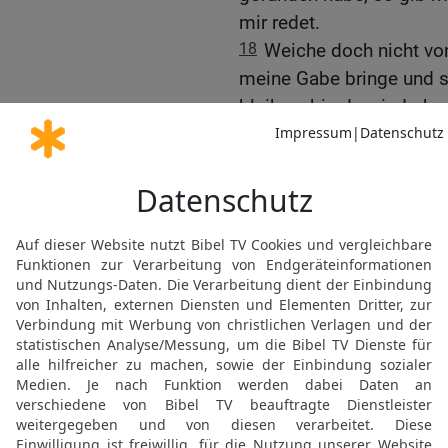
mir redet.
18
Weiche doch nicht von
meine Gabe bringe und sie
bleiben, bis du wiederk
19
Und Gideon ging hin u
ungesäuertes Brot von ei
einen Korb und goss die 
ihm heraus unter die Ter
20
Aber der Engel Gotte
das ungesäuerte Brot und
die Brühe darüber! Und e
21
Da streckte der Enge
den er in der Hand hatte
das ungesäuerte Brot. D
verzehrte das Fleisch u
HERRN verschwand vor s