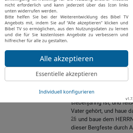
22
Als nun Gideon sah, 
sprach er: Wehe, mein He
HERRN von Angesicht zu
23
Aber der HERR sprach 
nicht, du wirst nicht ster
24
Da baute Gideon dem 
»Der HERR ist Friede«; d
Ophra der Abiesriter.
Der Altar Baals wird nie
25
Und in jener Nacht sp
der deinem Vater gehört,
siebenjährig ist, und rei
Vater gehört, und haue d
26
und baue dem HERRN,
dieser Bergfeste durch A