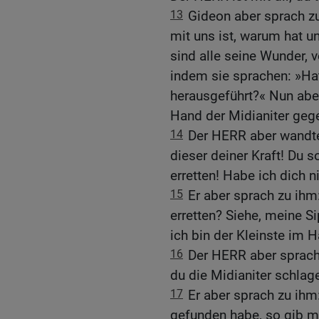
13
Gideon aber sprach z
mit uns ist, warum hat u
sind alle seine Wunder, 
indem sie sprachen: »Ha
herausgeführt?« Nun aber
Hand der Midianiter geg
14
Der HERR aber wandte
dieser deiner Kraft! Du s
erretten! Habe ich dich 
15
Er aber sprach zu ihm:
erretten? Siehe, meine S
ich bin der Kleinste im 
16
Der HERR aber sprach z
du die Midianiter schlag
17
Er aber sprach zu ihm
gefunden habe, so gib mi