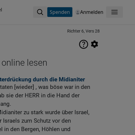
l
Spenden
Anmelden
Menü
Richter 6, Vers 28
 online lesen
terdrückung durch die Midianiter
 taten [wieder] , was böse war in den
b sie der HERR in die Hand der
lang.
dianiter zu stark wurde über Israel,
er Israels zum Schutz vor den
l in den Bergen, Höhlen und