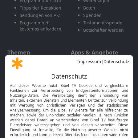
Programmübersicht
Weitersagen
Tipps der Redaktion
Beten
Sendungen von A-Z
Spenden
Programmheft
Testamentsspende
kostenlos anfordern
Botschafter werden
Themen
Apps & Angebote
Gott und Bibel erklärt
Newsletter
Feiertage
Mobile App
Interviews
Kids App
Neuigkeiten
Smart TV
HbbTV
Bibelthek Online-Bibel
Nächster Gottesdienst
Bibel TV
Service