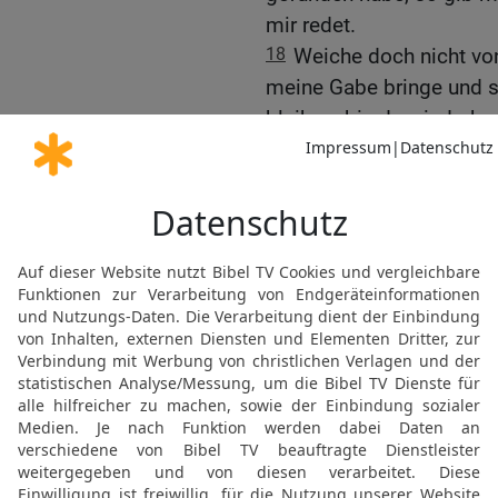
mir redet.
18
Weiche doch nicht von
meine Gabe bringe und sie
bleiben, bis du wiederk
19
Und Gideon ging hin u
ungesäuertes Brot von ei
einen Korb und goss die 
ihm heraus unter die Ter
20
Aber der Engel Gotte
das ungesäuerte Brot und
die Brühe darüber! Und e
21
Da streckte der Enge
den er in der Hand hatte
das ungesäuerte Brot. D
verzehrte das Fleisch u
HERRN verschwand vor s