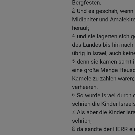
Bergfesten.
3
Und es geschah, wenn I
Midianiter und Amalekit
herauf;
4
und sie lagerten sich 
des Landes bis hin nach
übrig in Israel, auch kei
5
denn sie kamen samt ih
eine große Menge Heusch
Kamele zu zählen waren; 
verheeren.
6
So wurde Israel durch 
schrien die Kinder Isra
7
Als aber die Kinder I
schrien,
8
da sandte der HERR ein