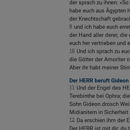
der sprach zu ihnen: »So 
habe euch aus Ägypten 
der Knechtschaft gebrach
9
und ich habe euch erre
der Hand aller derer, die
euch her vertrieben und 
10
Und ich sprach zu euch
die Götter der Amoriter n
Aber ihr habt meiner Sti
Der HERR beruft Gideon
11
Und der Engel des HE
Terebinthe bei Ophra; di
Sohn Gideon drosch Weize
Midianitern in Sicherheit
12
Da erschien ihm der 
Der HERR ist mit dir, du 