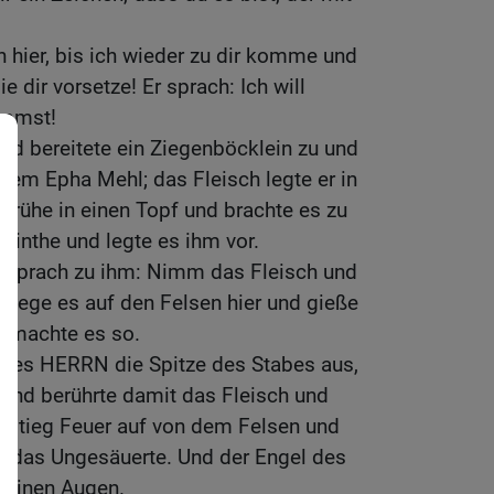
 hier, bis ich wieder zu dir komme und
 dir vorsetze! Er sprach: Ich will
ommst!
nd bereitete ein Ziegenböcklein zu und
nem Epha Mehl; das Fleisch legte er in
Brühe in einen Topf und brachte es zu
ebinthe und legte es ihm vor.
s sprach zu ihm: Nimm das Fleisch und
 lege es auf den Felsen hier und gieße
r machte es so.
l des HERRN die Spitze des Stabes aus,
, und berührte damit das Fleisch und
a stieg Feuer auf von dem Felsen und
nd das Ungesäuerte. Und der Engel des
einen Augen.