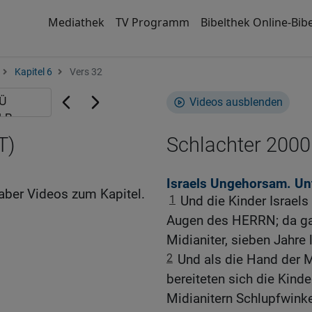
Mediathek
TV Programm
Bibelthek Online-Bibe
Kapitel 6
Vers 32
Videos ausblenden
T)
Schlachter 2000
Israels Ungehorsam. Un
aber Videos zum Kapitel.
1
Und die Kinder Israels
Augen des HERRN; da ga
Midianiter, sieben Jahre 
2
Und als die Hand der Mi
bereiteten sich die Kind
Midianitern Schlupfwinke