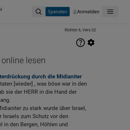
l
Spenden
Anmelden
Menü
Richter 6, Vers 32
 online lesen
terdrückung durch die Midianiter
 taten [wieder] , was böse war in den
b sie der HERR in die Hand der
lang.
dianiter zu stark wurde über Israel,
er Israels zum Schutz vor den
l in den Bergen, Höhlen und