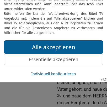
22
Als nun Gideon sah, 
sprach er: Wehe, mein He
HERRN von Angesicht zu
23
Aber der HERR sprach 
nicht, du wirst nicht ster
24
Da baute Gideon dem 
»Der HERR ist Friede«; d
Ophra der Abiesriter.
Der Altar Baals wird nie
25
Und in jener Nacht sp
der deinem Vater gehört,
siebenjährig ist, und rei
Vater gehört, und haue d
26
und baue dem HERRN,
dieser Bergfeste durch A