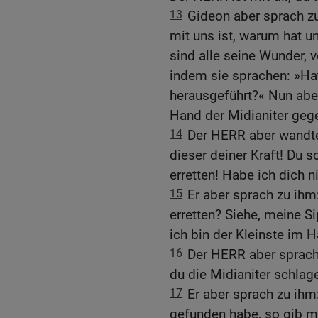
13
Gideon aber sprach z
mit uns ist, warum hat u
sind alle seine Wunder, 
indem sie sprachen: »Ha
herausgeführt?« Nun aber
Hand der Midianiter geg
14
Der HERR aber wandte
dieser deiner Kraft! Du s
erretten! Habe ich dich 
15
Er aber sprach zu ihm:
erretten? Siehe, meine S
ich bin der Kleinste im 
16
Der HERR aber sprach z
du die Midianiter schlag
17
Er aber sprach zu ihm
gefunden habe, so gib mi