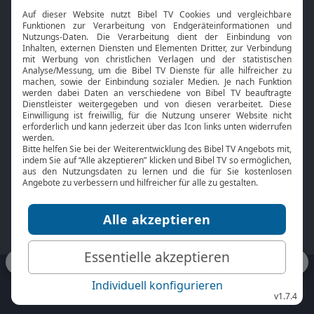
Interviews
Kids App
Neuigkeiten
Smart TV
HbbTV
Bibelthek Online-Bibel
Nächster Gottesdienst
Bibel TV
Service
Über uns
Kontakt
Jobs
TV-Empfang
Presse
FAQ
Mediadaten
bibeltv.de:
Impressum
Datenschutz
Nutzungsbedingungen
Fakten Bibel TV App