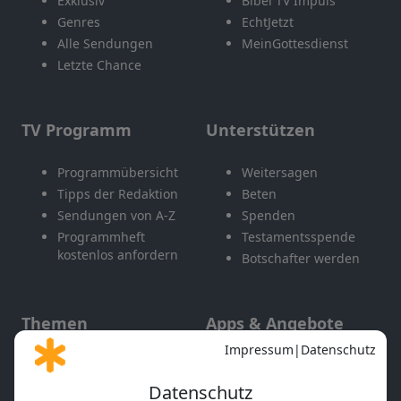
Exklusiv
Bibel TV Impuls
Genres
EchtJetzt
Alle Sendungen
MeinGottesdienst
Letzte Chance
TV Programm
Unterstützen
Programmübersicht
Weitersagen
Tipps der Redaktion
Beten
Sendungen von A-Z
Spenden
Programmheft
Testamentsspende
kostenlos anfordern
Botschafter werden
Themen
Apps & Angebote
Gott und Bibel erklärt
Newsletter
Feiertage
Mobile App