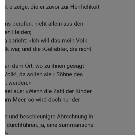
t erzeige, die er zuvor zur Herrlichkeit
 uns berufen, nicht allein aus den
 den Heiden;
ea spricht: »Ich will das mein Volk
lk war, und die ›Geliebte‹, die nicht
, an dem Ort, wo zu ihnen gesagt
n Volk!, da sollen sie › Söhne des
nnt werden.«
Israel aus: »Wenn die Zahl der Kinder
d am Meer, so wird doch nur der
;
nde und beschleunigte Abrechnung in
err durchführen, ja, eine summarische
nd!«