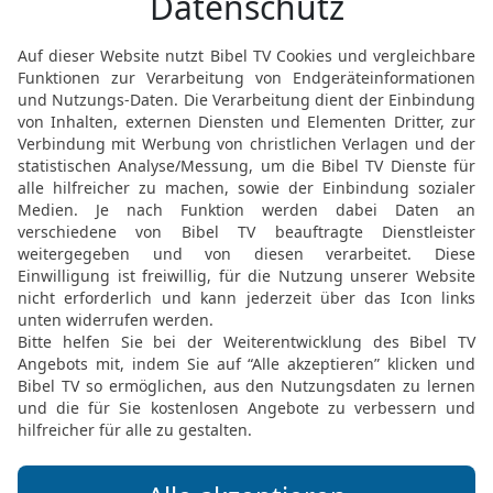
Gefäßen der Barmherzigkei
bereitet hat?
24
Als solche hat er auch
Juden, sondern auch aus
25
wie er auch durch Hos
nennen, was nicht mein Vo
Geliebte war.
26
Und es soll geschehen
wurde: Ihr seid nicht mei
lebendigen Gottes‹ gena
27
Jesaja aber ruft über 
Israels wäre wie der San
Überrest gerettet werden
28
denn eine abschließe
Gerechtigkeit wird der H
Abrechnung über das La