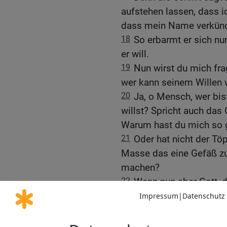
aufstehen lassen, dass i
dass mein Name verkündi
18
So erbarmt er sich nun
er will.
19
Nun wirst du mich fr
wer kann seinem Willen 
20
Ja, o Mensch, wer bis
willst? Spricht auch das
Warum hast du mich so
21
Oder hat nicht der Tö
Masse das eine Gefäß zu
machen?
22
Wenn nun aber Gott, d
Macht offenbar machen w
des Zorns getragen hat, 
23
damit er auch den Rei