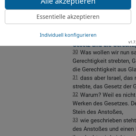
29
Und, wie Jesaja vorhe
Heerscharen uns nicht ei
wären wir wie Sodom ge
Israel und die Heidenvö
Gesetz und die Gerecht
30
Was wollen wir nun s
Gerechtigkeit strebten, 
die Gerechtigkeit aus Gl
31
dass aber Israel, das
strebte, das Gesetz der G
32
Warum? Weil es nicht
Werken des Gesetzes. D
Stein des Anstoßes,
33
wie geschrieben steht:
des Anstoßes und einen F