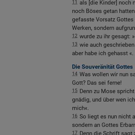
11
als [die Kinder] noch
noch Böses getan hatte
gefasste Vorsatz Gottes 
Werken, sondern aufgrun
12
wurde zu ihr gesagt: 
13
wie auch geschrieben 
aber habe ich gehasst «.
Die Souveränität Gottes
14
Was wollen wir nun sa
Gott? Das sei ferne!
15
Denn zu Mose spricht 
gnädig, und über wen ic
mich«.
16
So liegt es nun nicht
sondern an Gottes Erbar
17
Denn die Schrift sagt