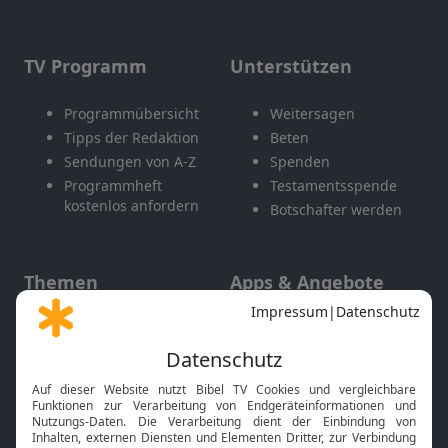
TV Programm
Unterstützen
Programmübersicht
Weitersagen
Tipps der Redaktion
Beten
Sendungen von A-Z
Spenden
Programmheft
Testamentsspende
kostenlos anfordern
Botschafter werden
Themen
Apps & Angebote
Gott und Bibel erklärt
Newsletter
Feiertage
Mobile App
Interviews
Kids App
Neuigkeiten
Smart TV
HbbTV