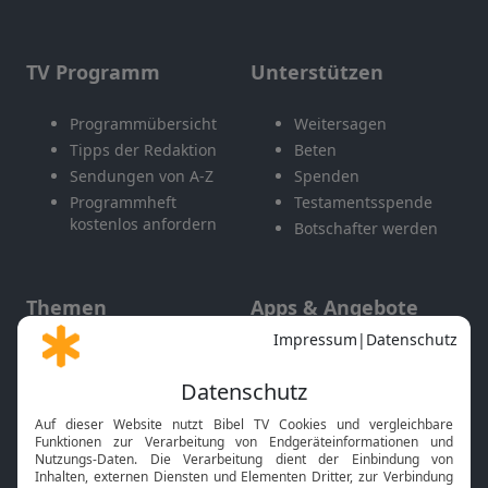
TV Programm
Unterstützen
Programmübersicht
Weitersagen
Tipps der Redaktion
Beten
Sendungen von A-Z
Spenden
Programmheft
Testamentsspende
kostenlos anfordern
Botschafter werden
Themen
Apps & Angebote
Gott und Bibel erklärt
Newsletter
Feiertage
Mobile App
Interviews
Kids App
Neuigkeiten
Smart TV
HbbTV