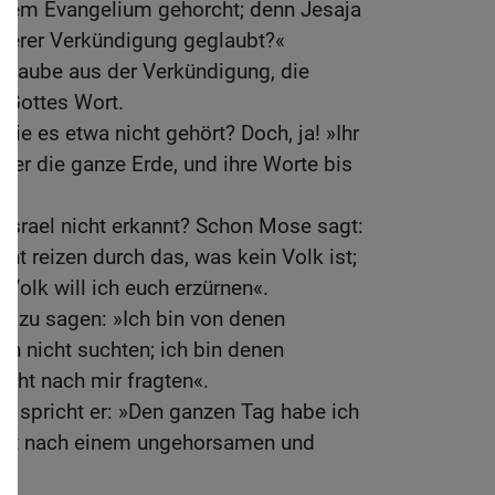
n dem Evangelium gehorcht; denn Jesaja
unserer Verkündigung geglaubt?«
laube aus der Verkündigung, die
 Gottes Wort.
sie es etwa nicht gehört? Doch, ja! »Ihr
ber die ganze Erde, und ihre Worte bis
.«
s Israel nicht erkannt? Schon Mose sagt:
ucht reizen durch das, was kein Volk ist;
 Volk will ich euch erzürnen«.
r zu sagen: »Ich bin von denen
h nicht suchten; ich bin denen
icht nach mir fragten«.
er spricht er: »Den ganzen Tag habe ich
kt nach einem ungehorsamen und