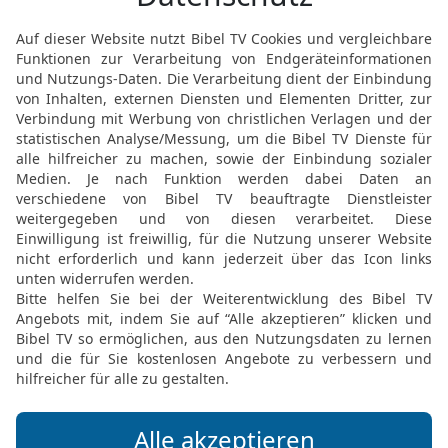
16
Aber nicht alle habe
spricht: »Herr, wer hat 
17
Demnach kommt der G
Verkündigung aber durch
18
Aber ich frage: Haben 
Schall ist ausgegangen ü
ans Ende des Erdkreises
19
Aber ich frage: Hat e
»Ich will euch zur Eifers
durch ein unverständiges
20
Jesaja aber wagt soga
gefunden worden, die mic
offenbar geworden, die n
21
In Bezug auf Israel ab
meine Hände ausgestrec
widerspenstigen Volk!«