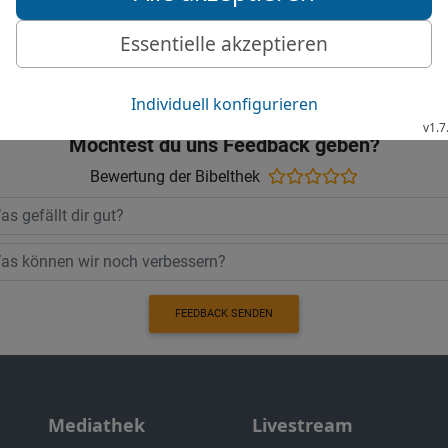
© 2000 Genfer Bibelgesellschaft
Möchtest du uns Feedback geben?
Bewertung der Bibelthek
FEEDBACK SENDEN
Mediathek
Livestream