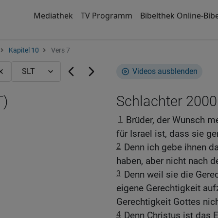
Mediathek
TV Programm
Bibelthek Online-Bibe
Kapitel 10
Vers 7
Videos ausblenden
T)
Schlachter 2000
1
Brüder, der Wunsch me
für Israel ist, dass sie g
2
Denn ich gebe ihnen da
haben, aber nicht nach d
3
Denn weil sie die Gerec
eigene Gerechtigkeit aufz
Gerechtigkeit Gottes nic
4
Denn Christus ist das 