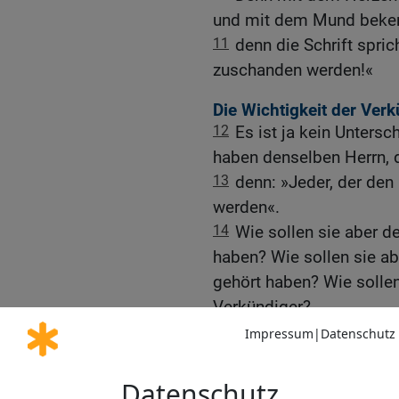
und mit dem Mund beken
11
denn die Schrift sprich
zuschanden werden!«
Die Wichtigkeit der Ve
12
Es ist ja kein Unters
haben denselben Herrn, der
13
denn: »Jeder, der den
werden«.
14
Wie sollen sie aber de
haben? Wie sollen sie ab
gehört haben? Wie sollen
Verkündiger?
15
Wie sollen sie aber v
werden? Wie geschrieben 
derer, die Frieden verkü