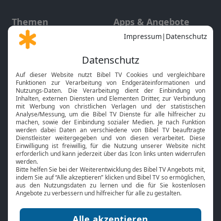
Themen
Apps & Angebote
Gott und Bibel erklärt
Newsletter
Feiertage
Mobile App
Interviews
Kids App
Neuigkeiten
Smart TV
HbbTV
Bibelthek Online-Bibel
Nächster Gottesdienst
Bibel TV
Service
Über uns
Kontakt
Jobs
TV-Empfang
Presse
FAQ
Mediadaten