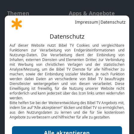
Themen
Apps & Angebote
Gott und Bibel erklärt
Newsletter
Feiertage
Mobile App
Interviews
Kids App
Neuigkeiten
Smart TV
HbbTV
Bibelthek Online-Bibel
Nächster Gottesdienst
Bibel TV
Service
Über uns
Kontakt
Jobs
TV-Empfang
Presse
FAQ
Mediadaten