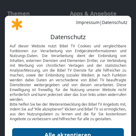
Themen
Apps & Angebote
Gott und Bibel erklärt
Newsletter
Feiertage
Mobile App
Interviews
Kids App
Neuigkeiten
Smart TV
HbbTV
Bibelthek Online-Bibel
Nächster Gottesdienst
Bibel TV
Service
Über uns
Kontakt
Jobs
TV-Empfang
Presse
FAQ
Mediadaten