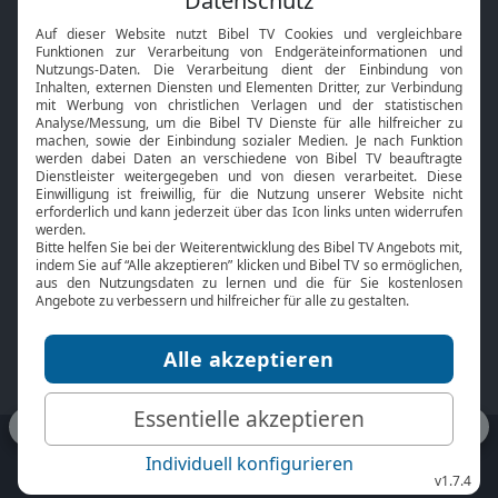
Interviews
Kids App
Neuigkeiten
Smart TV
HbbTV
Bibelthek Online-Bibel
Nächster Gottesdienst
Bibel TV
Service
Über uns
Kontakt
Jobs
TV-Empfang
Presse
FAQ
Mediadaten
bibeltv.de:
Impressum
Datenschutz
Nutzungsbedingungen
Fakten Bibel TV App