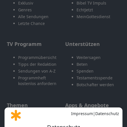
Exklusiv
Bibel TV Impuls
Genres
EchtJetzt
Alle Sendungen
MeinGottesdienst
Letzte Chance
TV Programm
Unterstützen
Programmübersicht
Weitersagen
Tipps der Redaktion
Beten
Sendungen von A-Z
Spenden
Programmheft
Testamentsspende
kostenlos anfordern
Botschafter werden
Themen
Apps & Angebote
Gott und Bibel erklärt
Newsletter
Feiertage
Mobile App