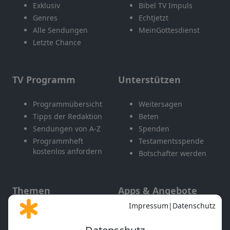
Exklusiv
Bibel TV Impuls
Genres
EchtJetzt
Alle Sendungen
MeinGottesdienst
Letzte Chance
TV Programm
Unterstützen
Programmübersicht
Weitersagen
Tipps der Redaktion
Beten
Sendungen von A-Z
Spenden
Programmheft
Testamentsspende
kostenlos anfordern
Botschafter werden
Themen
Apps & Angebote
Gott und Bibel erklärt
Newsletter
Feiertage
Mobile App