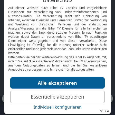
Interviews
Kids App
Neuigkeiten
Smart TV
HbbTV
Bibelthek Online-Bibel
Nächster Gottesdienst
Bibel TV
Service
Über uns
Kontakt
Jobs
TV-Empfang
Presse
FAQ
Mediadaten
bibeltv.de:
Impressum
Datenschutz
Nutzungsbedingungen