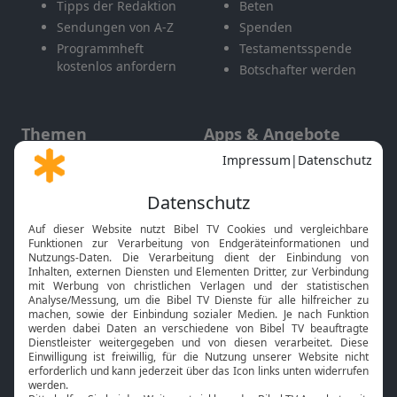
Tipps der Redaktion
Beten
Sendungen von A-Z
Spenden
Programmheft
Testamentsspende
kostenlos anfordern
Botschafter werden
Themen
Apps & Angebote
Gott und Bibel erklärt
Newsletter
Feiertage
Mobile App
Interviews
Kids App
Neuigkeiten
Smart TV
HbbTV
Bibelthek Online-Bibel
Nächster Gottesdienst
Bibel TV
Service