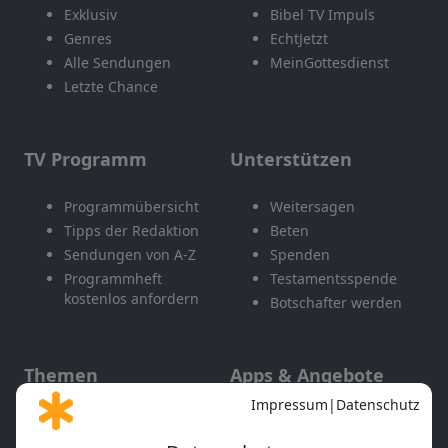
Exklusiv
Bibel TV Impuls
Genres
EchtJetzt
Alle Sendungen
MeinGottesdienst
Letzte Chance
TV Programm
Unterstützen
Programmübersicht
Weitersagen
Tipps der Redaktion
Beten
Sendungen von A-Z
Spenden
Programmheft
Testamentsspende
kostenlos anfordern
Botschafter werden
Themen
Apps & Angebote
Gott und Bibel erklärt
Newsletter
Feiertage
Mobile App