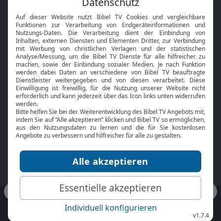
Interviews
Kids App
Neuigkeiten
Smart TV
HbbTV
Bibelthek Online-Bibel
Nächster Gottesdienst
Bibel TV
Service
Über uns
Kontakt
Jobs
TV-Empfang
Presse
FAQ
Mediadaten
bibeltv.de:
Impressum
Datenschutz
Nutzungsbedingungen