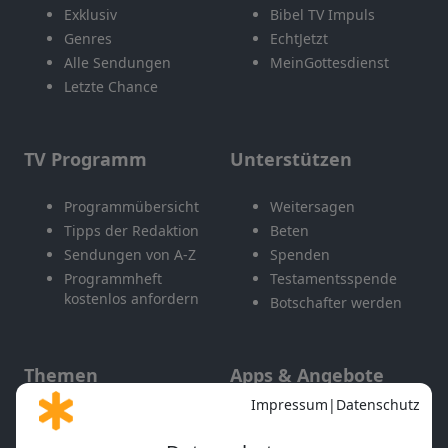
Exklusiv
Bibel TV Impuls
Genres
EchtJetzt
Alle Sendungen
MeinGottesdienst
Letzte Chance
TV Programm
Unterstützen
Programmübersicht
Weitersagen
Tipps der Redaktion
Beten
Sendungen von A-Z
Spenden
Programmheft
Testamentsspende
kostenlos anfordern
Botschafter werden
Themen
Apps & Angebote
Gott und Bibel erklärt
Newsletter
Feiertage
Mobile App