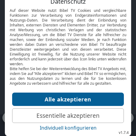
Interviews
Kids App
Neuigkeiten
Smart TV
HbbTV
Bibelthek Online-Bibel
Nächster Gottesdienst
Bibel TV
Service
Über uns
Kontakt
Jobs
TV-Empfang
Presse
FAQ
Mediadaten
bibeltv.de:
Impressum
Datenschutz
Nutzungsbedingungen
Fakten Bibel TV App