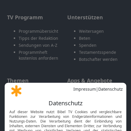
TV Programm
Unterstützen
Programmübersicht
Weitersagen
Tipps der Redaktion
Beten
Sendungen von A-Z
Spenden
Programmheft
Testamentsspende
kostenlos anfordern
Botschafter werden
Themen
Apps & Angebote
Gott und Bibel erklärt
Newsletter
Feiertage
Mobile App
Interviews
Kids App
Neuigkeiten
Smart TV
HbbTV
Bibelthek Online-Bibel