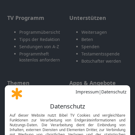
TV Programm
Unterstützen
Programmübersicht
Weitersagen
Tipps der Redaktion
Beten
Sendungen von A-Z
Spenden
Programmheft
Testamentsspende
kostenlos anfordern
Botschafter werden
Themen
Apps & Angebote
Gott und Bibel erklärt
Newsletter
Feiertage
Mobile App
Interviews
Kids App
Neuigkeiten
Smart TV
HbbTV
Bibelthek Online-Bibel