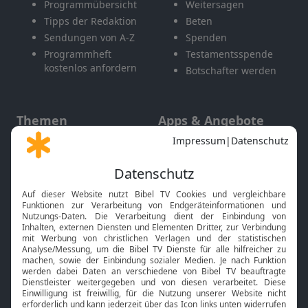
Programmübersicht
Weitersagen
Tipps der Redaktion
Beten
Sendungen von A-Z
Spenden
Programmheft
Testamentsspende
kostenlos anfordern
Botschafter werden
Themen
Apps & Angebote
Gott und Bibel erklärt
Newsletter
Feiertage
Mobile App
Interviews
Kids App
Neuigkeiten
Smart TV
HbbTV
Bibelthek Online-Bibel
Nächster Gottesdienst
Bibel TV
Service