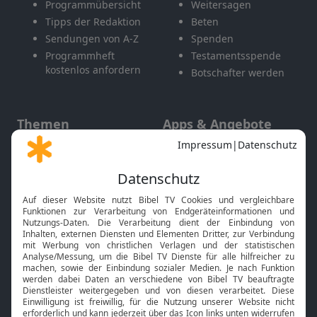
Programmübersicht
Weitersagen
Tipps der Redaktion
Beten
Sendungen von A-Z
Spenden
Programmheft
Testamentsspende
kostenlos anfordern
Botschafter werden
Themen
Apps & Angebote
Gott und Bibel erklärt
Newsletter
Feiertage
Mobile App
Interviews
Kids App
Neuigkeiten
Smart TV
HbbTV
Bibelthek Online-Bibel
Nächster Gottesdienst
Bibel TV
Service