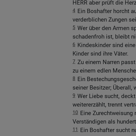
HERR aber prüft die Her
4
Ein Boshafter horcht au
verderblichen Zungen sei
5
Wer über den Armen spo
schadenfroh ist, bleibt n
6
Kindeskinder sind eine
Kinder sind ihre Väter.
7
Zu einem Narren passt 
zu einem edlen Mensche
8
Ein Bestechungsgeschen
seiner Besitzer; Überall,
9
Wer Liebe sucht, deckt
weitererzählt, trennt vert
10
Eine Zurechtweisung 
Verständigen als hundert
11
Ein Boshafter sucht n