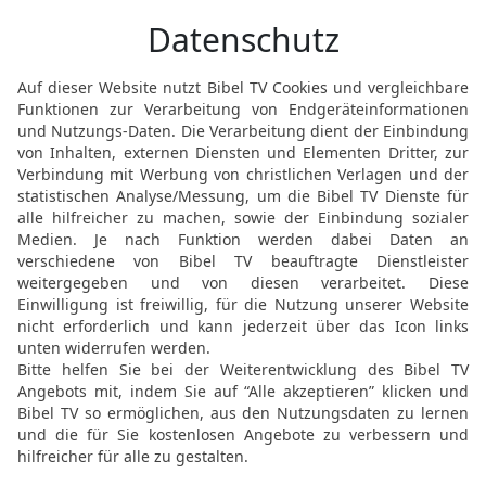
baut, der sucht den Einst
20
Wer ein verkehrtes Her
arglistige Zunge hat, fäll
21
Wer einen Toren zeugt
Narren hat keine Freude.
22
Ein fröhliches Herz fö
niedergeschlagener Geist
23
Der Gottlose nimmt 
Gewand, um die Pfade d
24
Dem Verständigen lieg
des Toren aber schweife
25
Ein törichter Sohn be
seiner Mutter Herzeleid.
26
Einen Gerechten zu bes
nicht, Edle zu schlagen u
27
Wer seine Worte zurüc