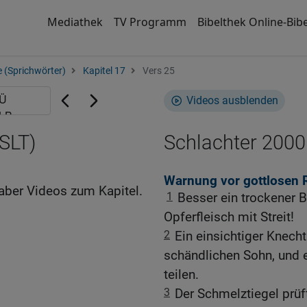
Mediathek
TV Programm
Bibelthek Online-Bibe
 (Sprichwörter)
Kapitel 17
Vers 25
Videos ausblenden
SLT)
Schlachter 2000
Warnung vor gottlosen
aber Videos zum Kapitel.
1
Besser ein trockener B
Opferfleisch mit Streit!
2
Ein einsichtiger Knech
schändlichen Sohn, und e
teilen.
3
Der Schmelztiegel prüf