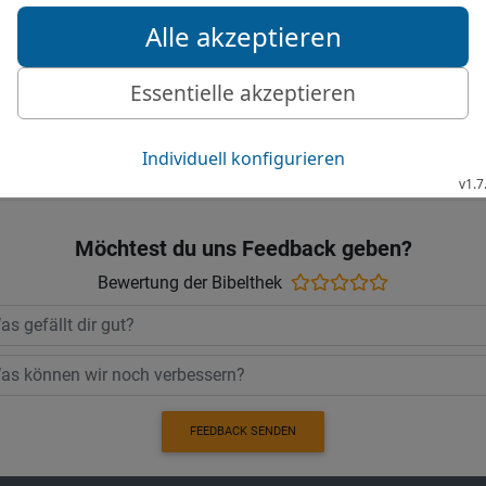
kühlen Geistes ist, der i
28
Selbst ein Narr wird f
verständig, wenn er seine
© 2000 Genfer Bibelgesellschaft
Möchtest du uns Feedback geben?
Bewertung der Bibelthek
FEEDBACK SENDEN