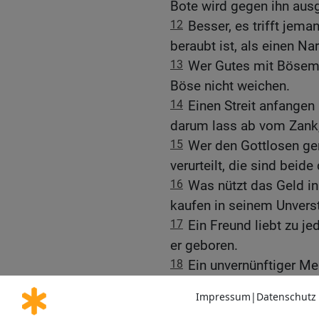
Bote wird gegen ihn aus
12
Besser, es trifft jema
beraubt ist, als einen Nar
13
Wer Gutes mit Bösem 
Böse nicht weichen.
14
Einen Streit anfangen 
darum lass ab vom Zank, 
15
Wer den Gottlosen ge
verurteilt, die sind bei
16
Was nützt das Geld in
kaufen in seinem Unvers
17
Ein Freund liebt zu je
er geboren.
18
Ein unvernünftiger Me
verpflichtet und gegenüb
19
Wer Übertretung liebt,