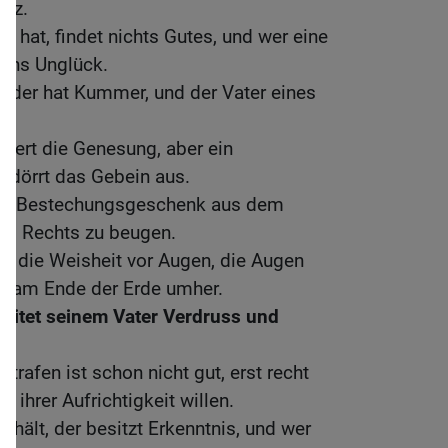
urz.
z hat, findet nichts Gutes, und wer eine
t ins Unglück.
, der hat Kummer, und der Vater eines
rdert die Genesung, aber ein
 dörrt das Gebein aus.
ein Bestechungsgeschenk aus dem
es Rechts zu beugen.
t die Weisheit vor Augen, die Augen
n am Ende der Erde umher.
reitet seinem Vater Verdruss und
trafen ist schon nicht gut, erst recht
m ihrer Aufrichtigkeit willen.
khält, der besitzt Erkenntnis, und wer