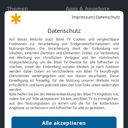
Themen
Apps & Angebote
Gott und Bibel erklärt
Newsletter
Feiertage
Mobile App
Interviews
Kids App
Neuigkeiten
Smart TV
HbbTV
Bibelthek Online-Bibel
Nächster Gottesdienst
Bibel TV
Service
Über uns
Kontakt
Jobs
TV-Empfang
Presse
FAQ
Mediadaten