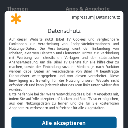
Themen
Apps & Angebote
Gott und Bibel erklärt
Newsletter
Feiertage
Mobile App
Interviews
Kids App
Neuigkeiten
Smart TV
HbbTV
Bibelthek Online-Bibel
Nächster Gottesdienst
Bibel TV
Service
Über uns
Kontakt
Jobs
TV-Empfang
Presse
FAQ
Mediadaten