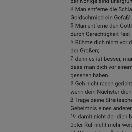
der Könige sind unergrün
4
Man entferne die Schla
Goldschmied ein Gefäß!
5
Man entferne den Gott
durch Gerechtigkeit fest
6
Rühme dich nicht vor d
der Großen;
7
denn es ist besser, man
dass man dich vor einem
gesehen haben.
8
Geh nicht rasch gericht
wenn dein Nächster dic
9
Trage deine Streitsach
Geheimnis eines anderen
10
damit nicht der dich 
übler Ruf nicht mehr wei