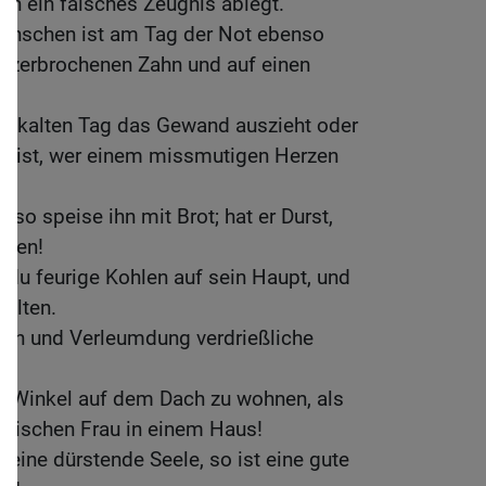
en ein falsches Zeugnis ablegt.
Menschen ist am Tag der Not ebenso
en zerbrochenen Zahn und auf einen
em kalten Tag das Gewand auszieht oder
so ist, wer einem missmutigen Herzen
 so speise ihn mit Brot; hat er Durst,
nken!
du feurige Kohlen auf sein Haupt, und
gelten.
en und Verleumdung verdrießliche
em Winkel auf dem Dach zu wohnen, als
kischen Frau in einem Haus!
 eine dürstende Seele, so ist eine gute