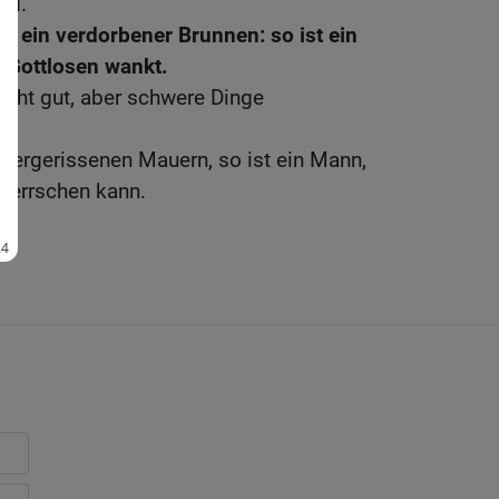
nd.
nd ein verdorbener Brunnen: so ist ein
m Gottlosen wankt.
nicht gut, aber schwere Dinge
edergerissenen Mauern, so ist ein Mann,
eherrschen kann.