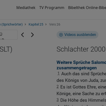
Mediathek
TV Programm
Bibelthek Online-Bibe
 (Sprichwörter)
Kapitel 25
Vers 26
Videos ausblenden
SLT)
Schlachter 2000
Weitere Sprüche Salomos
zusammengetragen
1
Auch das sind Sprüche
des Königs von Juda, z
2
Es ist Gottes Ehre, ein
Könige, eine Sache zu er
3
Die Höhe des Himmels 