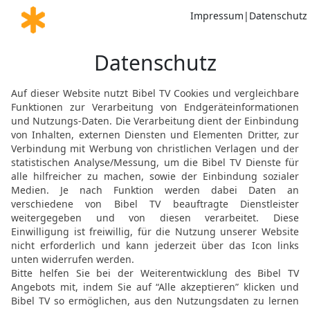
der gegen seinen Nächst
19
Auf einen treulosen 
viel Verlass wie auf ein
wankenden Fuß.
20
Wie einer, der an ein
Essig auf Natron gießt, 
Lieder singt.
21
Hat dein Feind Hunger,
so gib ihm Wasser zu tri
22
Denn damit sammelst 
der HERR wird es dir ver
23
Nordwind erzeugt Reg
Gesichter.
24
Es ist besser, in ein
gemeinsam mit einer zän
25
Wie kühles Wasser für