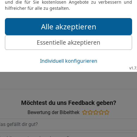
Botschaft aus fernem La
26
Ein getrübter Quell u
Gerechter, der vor eine
27
Viel Honig essen ist 
erforschen ist eine Ehre.
28
Wie eine Stadt mit ni
der seinen Geist nicht b
© 2000 Genfer Bibelgesellschaft
Möchtest du uns Feedback geben?
Bewertung der Bibelthek