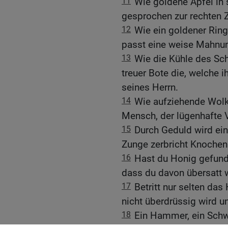
11
Wie goldene Äpfel in s
gesprochen zur rechten Z
12
Wie ein goldener Rin
passt eine weise Mahnu
13
Wie die Kühle des Schn
treuer Bote die, welche i
seines Herrn.
14
Wie aufziehende Wolk
Mensch, der lügenhafte
15
Durch Geduld wird ein
Zunge zerbricht Knochen
16
Hast du Honig gefunden
dass du davon übersatt 
17
Betritt nur selten da
nicht überdrüssig wird u
18
Ein Hammer, ein Schwer