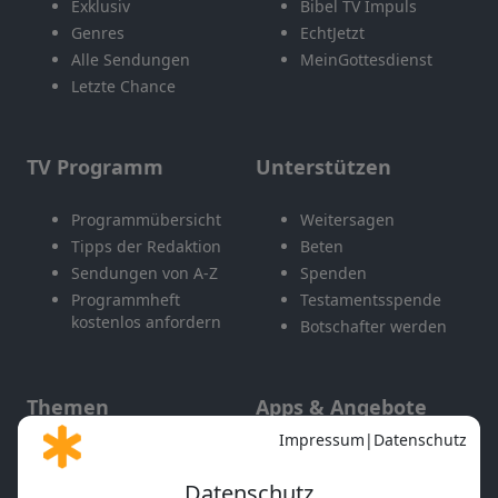
Exklusiv
Bibel TV Impuls
Genres
EchtJetzt
Alle Sendungen
MeinGottesdienst
Letzte Chance
TV Programm
Unterstützen
Programmübersicht
Weitersagen
Tipps der Redaktion
Beten
Sendungen von A-Z
Spenden
Programmheft
Testamentsspende
kostenlos anfordern
Botschafter werden
Themen
Apps & Angebote
Gott und Bibel erklärt
Newsletter
Feiertage
Mobile App