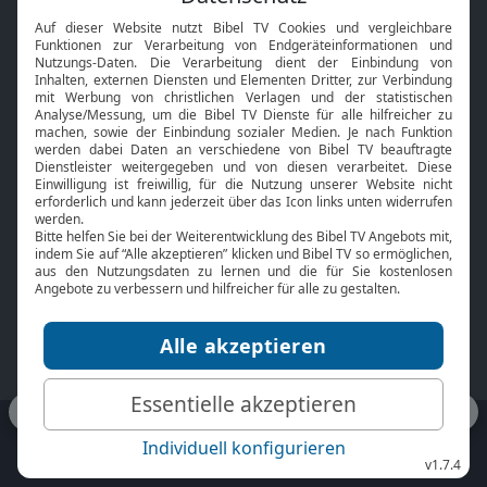
Interviews
Kids App
Neuigkeiten
Smart TV
HbbTV
Bibelthek Online-Bibel
Nächster Gottesdienst
Bibel TV
Service
Über uns
Kontakt
Jobs
TV-Empfang
Presse
FAQ
Mediadaten
bibeltv.de:
Impressum
Datenschutz
Nutzungsbedingungen
Fakten Bibel TV App