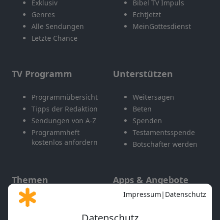
Exklusiv
Bibel TV Impuls
Genres
EchtJetzt
Alle Sendungen
MeinGottesdienst
Letzte Chance
TV Programm
Unterstützen
Programmübersicht
Weitersagen
Tipps der Redaktion
Beten
Sendungen von A-Z
Spenden
Programmheft
Testamentsspende
kostenlos anfordern
Botschafter werden
Themen
Apps & Angebote
Gott und Bibel erklärt
Newsletter
Feiertage
Mobile App