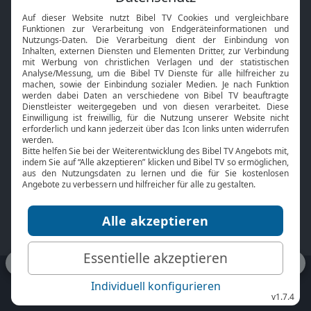
Interviews
Kids App
Neuigkeiten
Smart TV
HbbTV
Bibelthek Online-Bibel
Nächster Gottesdienst
Bibel TV
Service
Über uns
Kontakt
Jobs
TV-Empfang
Presse
FAQ
Mediadaten
bibeltv.de:
Impressum
Datenschutz
Nutzungsbedingungen
Fakten Bibel TV App