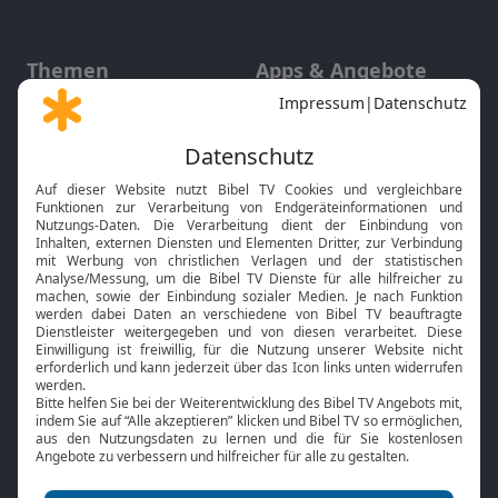
Themen
Apps & Angebote
Gott und Bibel erklärt
Newsletter
Feiertage
Mobile App
Interviews
Kids App
Neuigkeiten
Smart TV
HbbTV
Bibelthek Online-Bibel
Nächster Gottesdienst
Bibel TV
Service
Über uns
Kontakt
Jobs
TV-Empfang
Presse
FAQ
Mediadaten