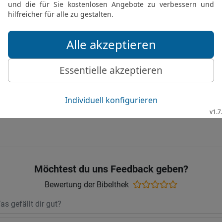
26
Wer sich auf sein eige
in der Weisheit wandelt
27
Wer dem Armen gibt, 
Augen [vor ihm] verhüllt,
28
Wenn die Gottlosen o
Leute; wenn sie aber u
Gerechten.
© 2000 Genfer Bibelgesellschaft
Möchtest du uns Feedback geben?
Bewertung der Bibelthek