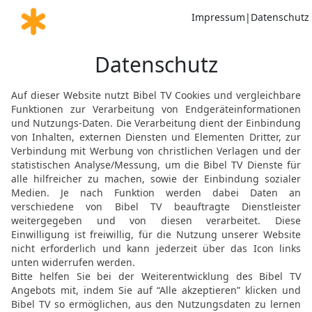
18
Wer unsträflich wandel
Doppelleben führt, wird a
19
Wer seinen Acker bebau
unnützen Sachen nachläuft
20
Ein ehrlicher Mann is
reich werden will, bleibt
21
Die Person ansehen is
einem Bissen Brot Unrec
22
Wer nach Reichtum jag
weiß nicht, dass Mangel
23
Wer einen anderen zur
finden als derjenige, de
24
Wer Vater und Mutter 
Sünde, der ist ein Spieß
25
Der Habgierige verurs
vertraut, wird reichlich ge