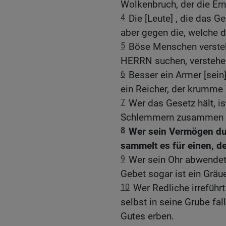
Wolkenbruch, der die E
4
Die [Leute] , die das G
aber gegen die, welche d
5
Böse Menschen versteh
HERRN suchen, verstehen
6
Besser ein Armer [sein] 
ein Reicher, der krumme
7
Wer das Gesetz hält, is
Schlemmern zusammen is
8
Wer sein Vermögen du
sammelt es für einen, d
9
Wer sein Ohr abwendet
Gebet sogar ist ein Gräue
10
Wer Redliche irreführ
selbst in seine Grube fal
Gutes erben.