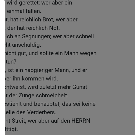
t, wird gerettet; wer aber ein
uf einmal fallen.
t, hat reichlich Brot, wer aber
, der hat reichlich Not.
t reich an Segnungen; wer aber schnell
 nicht unschuldig.
t nicht gut, und sollte ein Mann wegen
ht tun?
t, ist ein habgieriger Mann, und er
 über ihn kommen wird.
echtweist, wird zuletzt mehr Gunst
r mit der Zunge schmeichelt.
bestiehlt und behauptet, das sei keine
geselle des Verderbers.
acht Streit, wer aber auf den HERRN
sättigt.