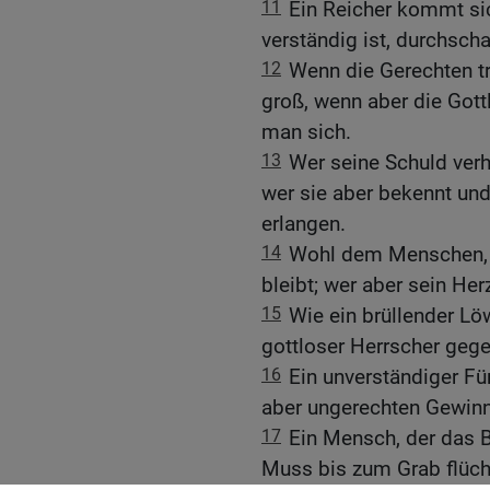
11
Ein Reicher kommt sic
verständig ist, durchscha
12
Wenn die Gerechten tri
groß, wenn aber die Got
man sich.
13
Wer seine Schuld verh
wer sie aber bekennt und
erlangen.
14
Wohl dem Menschen, d
bleibt; wer aber sein Her
15
Wie ein brüllender Löw
gottloser Herrscher gege
16
Ein unverständiger Für
aber ungerechten Gewinn 
17
Ein Mensch, der das B
Muss bis zum Grab flücht