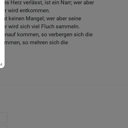
nes Herz verlässt, ist ein Narr; wer aber
, der wird entkommen.
hat keinen Mangel; wer aber seine
 der wird sich viel Fluch sammeln.
benauf kommen, so verbergen sich die
mkommen, so mehren sich die