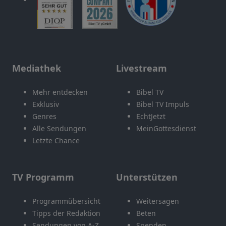
Mediathek
Livestream
Mehr entdecken
Bibel TV
Exklusiv
Bibel TV Impuls
Genres
EchtJetzt
Alle Sendungen
MeinGottesdienst
Letzte Chance
TV Programm
Unterstützen
Programmübersicht
Weitersagen
Tipps der Redaktion
Beten
Sendungen von A-Z
Spenden