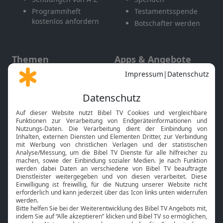
Programmheft
Testamentsspende
kostenlos anfordern
Botschafter werden
Themen
Apps & Angebote
Gott und Bibel erklärt
Newsletter
Feiertage
Mobile App
Interviews
Kids App
Neuigkeiten
Smart TV
HbbTV
Bibelthek Online-Bibel
Nächster Gottesdienst
Bibel TV
Service
Über uns
Kontakt