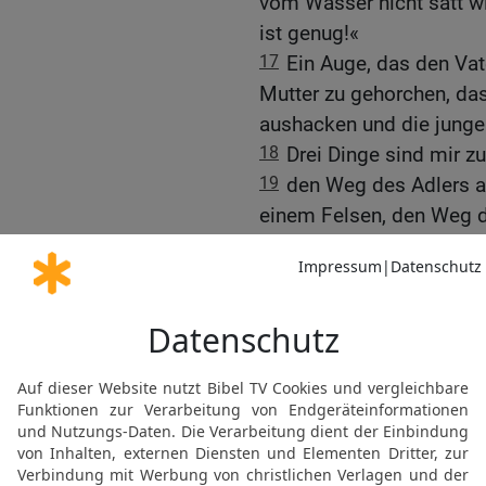
vom Wasser nicht satt wi
ist genug!«
17
Ein Auge, das den Vate
Mutter zu gehorchen, d
aushacken und die junge
18
Drei Dinge sind mir zu 
19
den Weg des Adlers 
einem Felsen, den Weg d
Weg des Mannes zu eine
20
Ebenso unbegreiflich 
isst und wischt ihr Maul
getan!«
21
Unter drei Dingen zitte
unerträglich:
22
Unter einem Knecht, 
unter einem schändlichen 