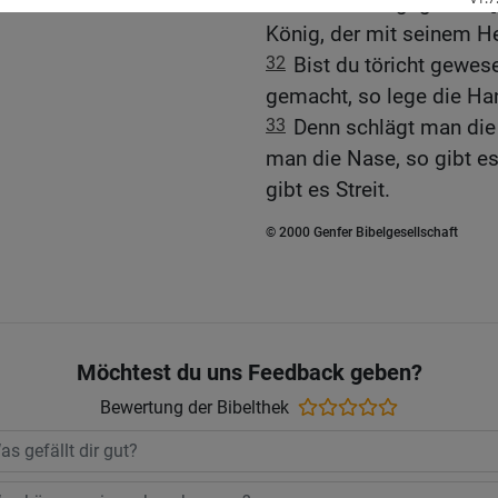
31
das lendengegürtete [
König, der mit seinem He
32
Bist du töricht gewes
gemacht, so lege die Ha
33
Denn schlägt man die 
man die Nase, so gibt es
gibt es Streit.
© 2000 Genfer Bibelgesellschaft
Möchtest du uns Feedback geben?
Bewertung der Bibelthek