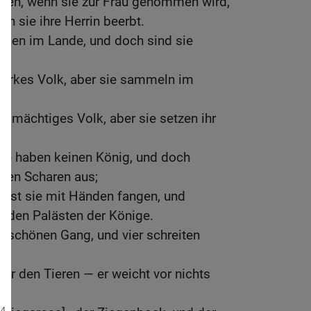
hten, wenn sie zur Frau genommen wird,
n sie ihre Herrin beerbt.
leinen im Lande, und doch sind sie
tarkes Volk, aber sie sammeln im
n mächtiges Volk, aber sie setzen ihr
ie haben keinen König, und doch
eten Scharen aus;
nnst sie mit Händen fangen, und
in den Palästen der Könige.
n schönen Gang, und vier schreiten
ter den Tieren — er weicht vor nichts