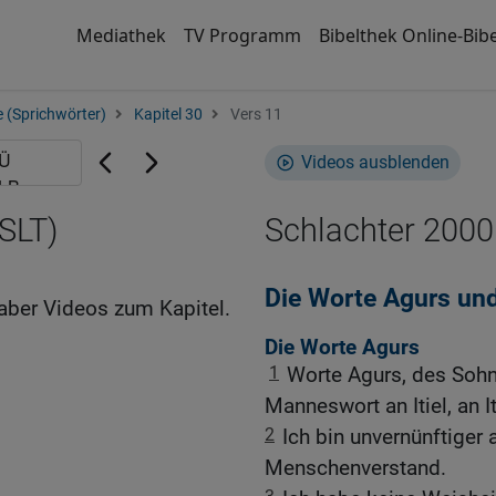
Mediathek
TV Programm
Bibelthek Online-Bibe
 (Sprichwörter)
Kapitel 30
Vers 11
Videos ausblenden
SLT)
Schlachter 2000
Die Worte Agurs un
aber Videos zum Kapitel.
Die Worte Agurs
1
Worte Agurs, des Sohn
Manneswort an Itiel, an It
2
Ich bin unvernünftiger
Menschenverstand.