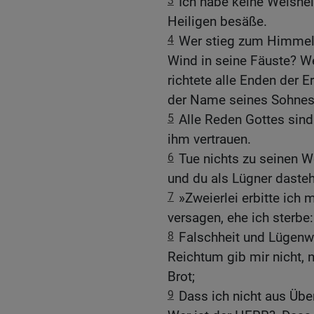
3
Ich habe keine Weisheit
Heiligen besäße.
4
Wer stieg zum Himmel 
Wind in seine Fäuste? We
richtete alle Enden der 
der Name seines Sohnes
5
Alle Reden Gottes sind 
ihm vertrauen.
6
Tue nichts zu seinen Wo
und du als Lügner dasteh
7
»Zweierlei erbitte ich m
versagen, ehe ich sterbe:
8
Falschheit und Lügenwo
Reichtum gib mir nicht,
Brot;
9
Dass ich nicht aus Übe