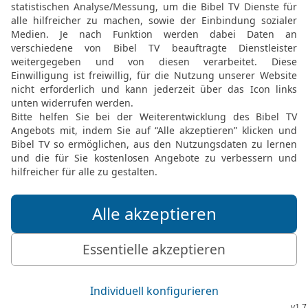
23
unter einer Verschmä
und unter einer Magd, wen
24
Diese vier sind die K
überaus weise:
25
Die Ameisen — kein s
Sommer ihre Speise;
26
die Klippdachse — kei
Haus auf den Felsen;
27
die Heuschrecken — s
ziehen sie alle in geordn
28
die Eidechse — du ka
dennoch findet sie sich 
29
Diese drei haben eine
stattlich einher:
30
Der Löwe, der Held un
zurück,