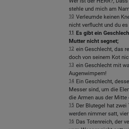
Wer ist der HERR?, Dass 
stehle und mich am Name
10
Verleumde keinen Kne
nicht verflucht und du e
11
Es gibt ein Geschlech
Mutter nicht segnet;
12
ein Geschlecht, das r
doch von seinem Kot nic
13
ein Geschlecht mit w
Augenwimpern!
14
Ein Geschlecht, dess
Messer sind, um die El
die Armen aus der Mitte
15
Der Blutegel hat zwei 
werden nimmer satt, vier
16
Das Totenreich, der ve