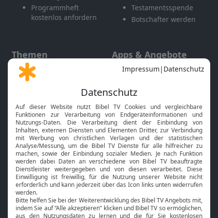
Programmheft
Testamentsspende
kostenlos anfordern
Botschafter werden
Themen
Apps & Angebote
Gott und Bibel erklärt
Newsletter
Feiertage
Mobile App
Interviews
Kids App
Neuigkeiten
Smart TV
HbbTV
Bibelthek Online-Bibel
Nächster Gottesdienst
Bibel TV
Service
Über uns
Kontakt
Jobs
TV-Empfang