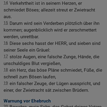
14
Verkehrtheit ist in seinem Herzen, er
schmiedet Böses; allezeit streut er Zwietracht
aus.
15
Darum wird sein Verderben plötzlich über ihn
kommen; augenblicklich wird er zerschmettert
werden, unrettbar.
16
Diese sechs hasst der HERR, und sieben sind
seiner Seele ein Gräuel:
17
stolze Augen, eine falsche Zunge, Hände, die
unschuldiges Blut vergießen,
18
ein Herz, das böse Pläne schmiedet, Füße, die
schnell zum Bösen laufen,
19
ein falscher Zeuge, der Lügen ausspricht, und
einer, der Zwietracht sät zwischen Brüdern.
Warnung vor Ehebruch
20
Bewahre, mein Sohn, das Gebot deines Vaters,