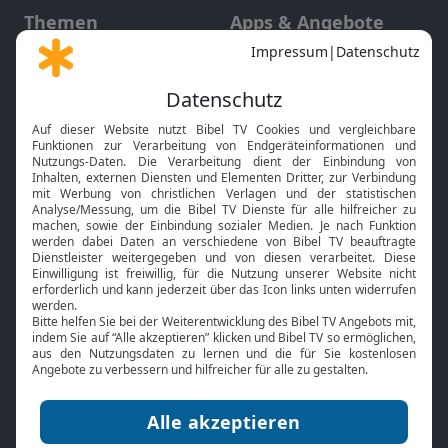
Themen
Apps & Angebote
Gott und Bibel erklärt
Newsletter
Feiertage
Mobile App
Interviews
Kids App
Neuigkeiten
Smart TV
HbbTV
Bibelthek Online-Bibel
Nächster Gottesdienst
Bibel TV
Service
Über uns
Kontakt
Jobs
TV-Empfang
Presse
FAQ
Mediadaten