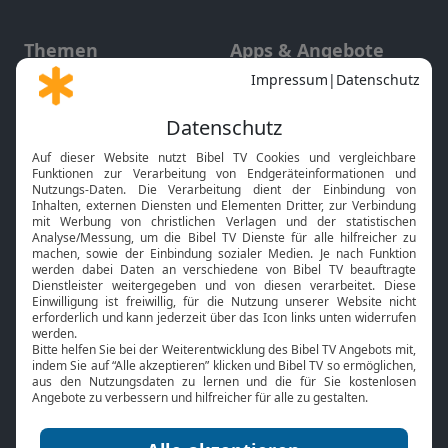
Themen
Apps & Angebote
Gott und Bibel erklärt
Newsletter
Feiertage
Mobile App
Interviews
Kids App
Neuigkeiten
Smart TV
HbbTV
Bibelthek Online-Bibel
Nächster Gottesdienst
Bibel TV
Service
Über uns
Kontakt
Jobs
TV-Empfang
Presse
FAQ
Mediadaten