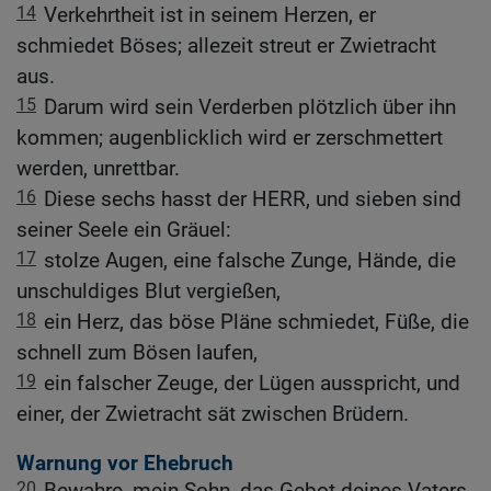
14
Verkehrtheit ist in seinem Herzen, er
schmiedet Böses; allezeit streut er Zwietracht
aus.
15
Darum wird sein Verderben plötzlich über ihn
kommen; augenblicklich wird er zerschmettert
werden, unrettbar.
16
Diese sechs hasst der HERR, und sieben sind
seiner Seele ein Gräuel:
17
stolze Augen, eine falsche Zunge, Hände, die
unschuldiges Blut vergießen,
18
ein Herz, das böse Pläne schmiedet, Füße, die
schnell zum Bösen laufen,
19
ein falscher Zeuge, der Lügen ausspricht, und
einer, der Zwietracht sät zwischen Brüdern.
Warnung vor Ehebruch
20
Bewahre, mein Sohn, das Gebot deines Vaters,