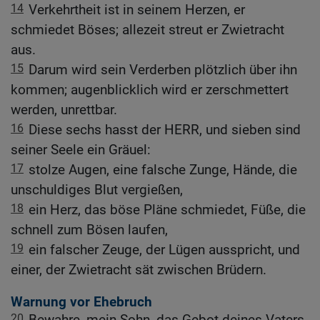
14
Verkehrtheit ist in seinem Herzen, er
schmiedet Böses; allezeit streut er Zwietracht
aus.
15
Darum wird sein Verderben plötzlich über ihn
kommen; augenblicklich wird er zerschmettert
werden, unrettbar.
16
Diese sechs hasst der HERR, und sieben sind
seiner Seele ein Gräuel:
17
stolze Augen, eine falsche Zunge, Hände, die
unschuldiges Blut vergießen,
18
ein Herz, das böse Pläne schmiedet, Füße, die
schnell zum Bösen laufen,
19
ein falscher Zeuge, der Lügen ausspricht, und
einer, der Zwietracht sät zwischen Brüdern.
Warnung vor Ehebruch
20
Bewahre, mein Sohn, das Gebot deines Vaters,