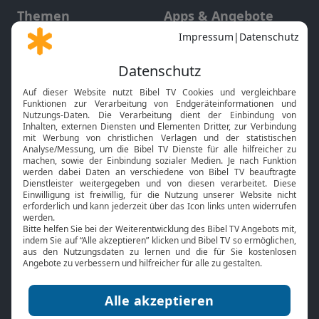
Themen
Apps & Angebote
Gott und Bibel erklärt
Newsletter
Feiertage
Mobile App
Interviews
Kids App
Neuigkeiten
Smart TV
HbbTV
Bibelthek Online-Bibel
Nächster Gottesdienst
Bibel TV
Service
Über uns
Kontakt
Jobs
TV-Empfang
Presse
FAQ
Mediadaten